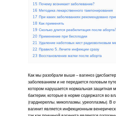
15
Почему возникает заболевание?
16
Методика лекарственного тампонирования
17
При каких заболеваниях рекомендовано пр
18
Как применять
19
Сколько длится реабилитация после аборта
20
Применение при бесплодии
21
Удаление наботовых кист радиоволновым м
22
Правило 5. Лечите инфекции сразу
23
Восстановление матки после аборта
Как мы разобрали выше – вагиноз (дисбакте
заболеванием и не передается половым путем
котором нарушается нормальная защитная 
бактерии, которые в норме содержатся во в
(гарднереллы, микоплазмы, уреоплазмы). В о
вагинит является инфекционным венеричес
так как причиной вагинита являются патоген