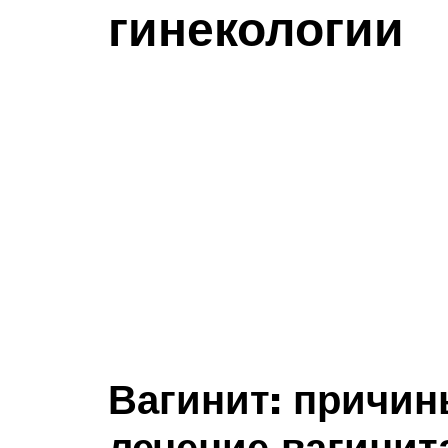
гинекологии
Вагинит: причин
лечение вагинит