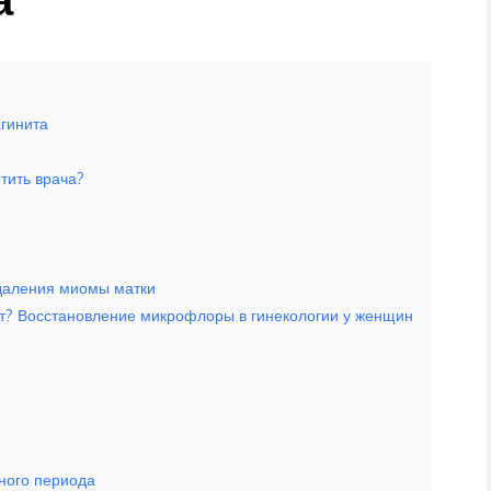
агинита
тить врача?
удаления миомы матки
ет? Восстановление микрофлоры в гинекологии у женщин
ного периода