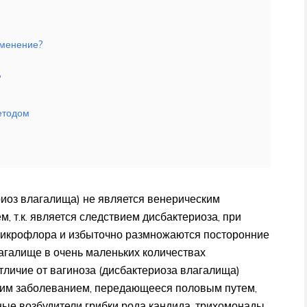
именение?
?
етодом
риоз влагалища) не является венерическим
, т.к. является следствием дисбактериоза, при
микрофлора и избыточно размножаются посторонние
лагалище в очень маленьких количествах
тличие от вагиноза (дисбактериоза влагалища)
ким заболеванием, передающееся половым путем,
ные возбудители грибки рода кандида, трихомонады,