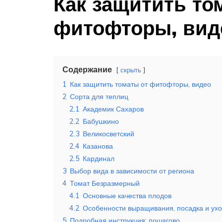
Как защитить то
фитофторы, вид
Содержание
скрыть
1
Как защитить томаты от фитофторы, видео
2
Сорта для теплиц
2.1
Академик Сахаров
2.2
Бабушкино
2.3
Великосветский
2.4
Казанова
2.5
Кардинал
3
Выбор вида в зависимости от региона
4
Томат Безразмерный
4.1
Основные качества плодов
4.2
Особенности выращивания, посадка и ух
5
Подробная инструкция: пошагово