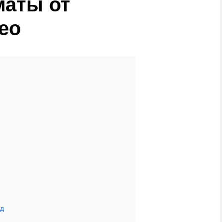
маты от
ео
од