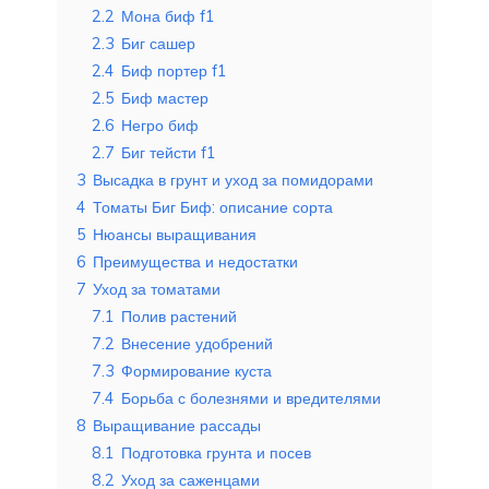
2.2
Мона биф f1
2.3
Биг сашер
2.4
Биф портер f1
2.5
Биф мастер
2.6
Негро биф
2.7
Биг тейсти f1
3
Высадка в грунт и уход за помидорами
4
Томаты Биг Биф: описание сорта
5
Нюансы выращивания
6
Преимущества и недостатки
7
Уход за томатами
7.1
Полив растений
7.2
Внесение удобрений
7.3
Формирование куста
7.4
Борьба с болезнями и вредителями
8
Выращивание рассады
8.1
Подготовка грунта и посев
8.2
Уход за саженцами