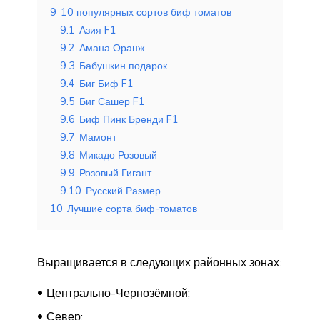
9
10 популярных сортов биф томатов
9.1
Азия F1
9.2
Амана Оранж
9.3
Бабушкин подарок
9.4
Биг Биф F1
9.5
Биг Сашер F1
9.6
Биф Пинк Бренди F1
9.7
Мамонт
9.8
Микадо Розовый
9.9
Розовый Гигант
9.10
Русский Размер
10
Лучшие сорта биф-томатов
Выращивается в следующих районных зонах:
Центрально-Чернозёмной;
Север;