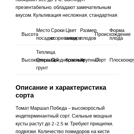
презентабельно, обладают замечательным
вкусом. Культивация несложная, стандартная.
Место
Сроки
Цвет
Размер
Форма
Высота
Происхождение
посадки
созревания
плодов
плодов
плода
Теплица,
Высокорослый
Открытый
Среднеспелые
Красные
Крупный
Сорт
Плоскоокр
грунт
Описание и характеристика
сорта
Томат Маршал Победа – высокорослый
индетерминантный сорт. Сильные мощные
кусты растут до 2-2,5 м. Требуют прищипки,
подвязки. Количество помидоров на кисти