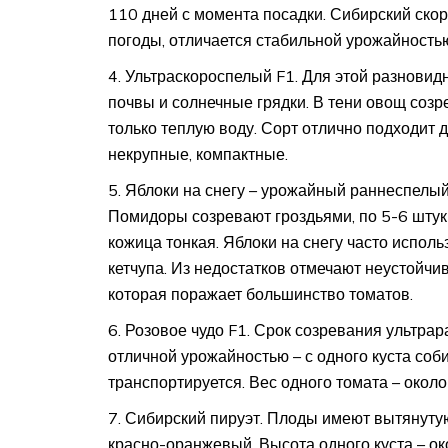
110 дней с момента посадки. Сибирский скор
погоды, отличается стабильной урожайность
Ультраскороспелый F1. Для этой разновид
почвы и солнечные грядки. В тени овощ созр
только теплую воду. Сорт отлично подходит 
некрупные, компактные.
Яблоки на снегу – урожайный раннеспелый 
Помидоры созревают гроздьями, по 5-6 штук 
кожица тонкая. Яблоки на снегу часто исполь
кетчупа. Из недостатков отмечают неустойчи
которая поражает большинство томатов.
Розовое чудо F1. Срок созревания ультрар
отличной урожайностью – с одного куста соб
транспортируется. Вес одного томата – около 
Сибирский пируэт. Плоды имеют вытянутую
красно-оранжевый. Высота одного куста – ок