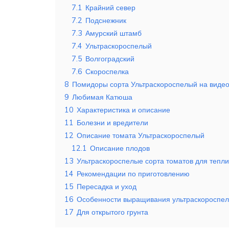
7.1
Крайний север
7.2
Подснежник
7.3
Амурский штамб
7.4
Ультраскороспелый
7.5
Волгоградский
7.6
Скороспелка
8
Помидоры сорта Ультраскороспелый на виде
9
Любимая Катюша
10
Характеристика и описание
11
Болезни и вредители
12
Описание томата Ультраскороспелый
12.1
Описание плодов
13
Ультраскороспелые сорта томатов для тепл
14
Рекомендации по приготовлению
15
Пересадка и уход
16
Особенности выращивания ультраскороспел
17
Для открытого грунта