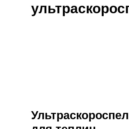
ультраскорос
Ультраскороспел
для теплиц