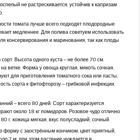
оспелый не растрескивается, устойчив к капризам
ю.
ности томата лучше всего подходят плодородные
евает медленнее. Для полива советуем использовать
для консервирования и маринования, так как плоды
сорт. Высота одного куста – не более 70 см.
на ветке. Форма у овоща круглая, мякоть сочная,
зуют для приготовления томатного сока или пасты,
вость сорта к фитофторозу – грибковой инфекции,
анний – всего 80 дней. Сорт характеризуется
ирают около 18 кг помидоров. Розовое чудо отлично
80 г, кожица мягкая, вкус полусладкий, сочный.
 форму с заострённым кончиком, цвет приятный,
оло 2 м, при этом растение нуждается в