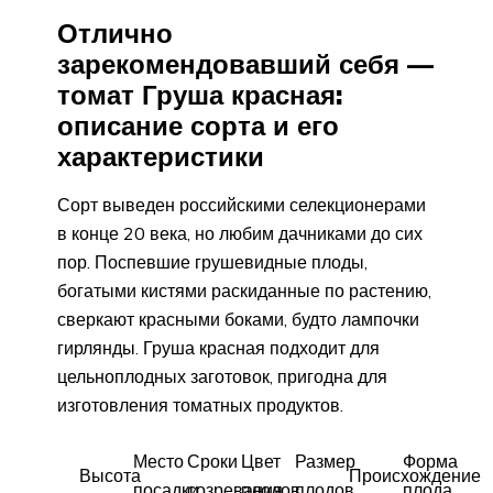
Отлично
зарекомендовавший себя —
томат Груша красная:
описание сорта и его
характеристики
Сорт выведен российскими селекционерами
в конце 20 века, но любим дачниками до сих
пор. Поспевшие грушевидные плоды,
богатыми кистями раскиданные по растению,
сверкают красными боками, будто лампочки
гирлянды. Груша красная подходит для
цельноплодных заготовок, пригодна для
изготовления томатных продуктов.
Место
Сроки
Цвет
Размер
Форма
Высота
Происхождение
посадки
созревания
плодов
плодов
плода