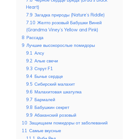
Heart)
7.9
Загадка природы (Nature’s Riddle)
7.10
Желто розовый Бабушки Виней
(Grandma Viney’s Yellow and Pink)
8
Рассада
9
Лучшие высокорослые помидоры
9.1
Алсу
9.2
Алые свечи
9.3
Спрут F1
9.4
Бычье сердце
9.5
Сибирский малахит
9.6
Малахитовая шкатулка
9.7
Бармалей
9.8
Бабушкин секрет
9.9
Абаканский розовый
10
Защищаем помидоры от заболеваний
11
Самые вкусные
11.1
Руби Ред