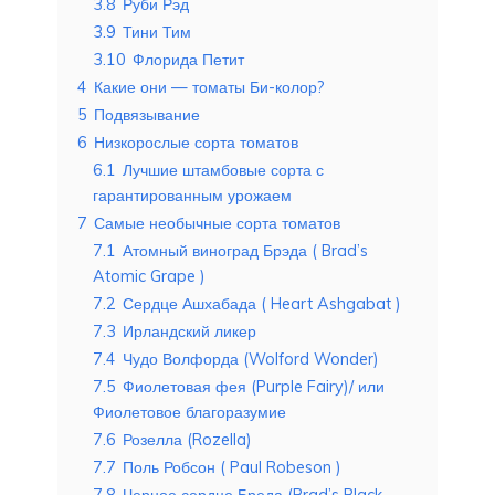
3.8
Руби Рэд
3.9
Тини Тим
3.10
Флорида Петит
4
Какие они — томаты Би-колор?
5
Подвязывание
6
Низкорослые сорта томатов
6.1
Лучшие штамбовые сорта с
гарантированным урожаем
7
Самые необычные сорта томатов
7.1
Атомный виноград Брэда ( Brad’s
Atomic Grape )
7.2
Сердце Ашхабада ( Heart Ashgabat )
7.3
Ирландский ликер
7.4
Чудо Волфорда (Wolford Wonder)
7.5
Фиолетовая фея (Purple Fairy)/ или
Фиолетовое благоразумие
7.6
Розелла (Rozella)
7.7
Поль Робсон ( Paul Robeson )
7.8
Черное сердце Бреда (Brad’s Black