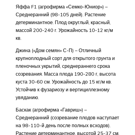
Яффа F1 (агрофирма «Семко-Юниор») –
Среднеранний (98-105 дней). Растение
детерминантное. Плод округлый, красный,
массой 200-240 г. Урожайность 10-12 кг/м
кв.
Джина («Дом семян» С-П) – Отличный
крупноплодный сорт для открытого грунта и
пленочных укрытий, среднераннего срока
созревания. Масса плода 190-280 г, высота
куста 30-60 см. Урожайность до 15 кг/м кв.
Устойчив к фузариозу и вертициллезному
увяданию.
Баскак (агрофирма «Гавриш») –
Среднеранний (созревание плодов наступает
на 98-110-й день после полных всходов).
Растение детерминантное, высотой 25-37 см.