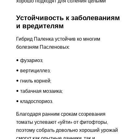
хорошо подходят для соления целыми
Устойчивость к заболеваниям
и вредителям
Гибрид Паленка устойчив ко многим
болезням Пасленовых:
фузариоз;
вертициллез;
гниль корней;
табачная мозаика;
кладоспориоз.
Благодаря ранним срокам созревания
томаты успевают «уйти» от фитофторы,
поэтому собрать довольно хороший урожай
смогут как опытные дачники, так и