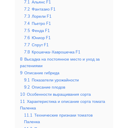
7.1
Альянс F1
7.2
Фантазио F1
7.3
Лорели F1
7.4
Пьетро F1
7.5
Фенда F1
7.6
Юниор F1
7.7
Спрут F1
7.8
Крошечка-Хаврошечка F1
8
Высадка на постоянное место и уход за
растениями
9
Описание гибрида
9.1
Показатели урожайности
9.2
Описание плодов
10
Особенности выращивания сорта
11
Характеристика и описание сорта томата
Паленка
11.1
Технические признаки томатов
Паленка