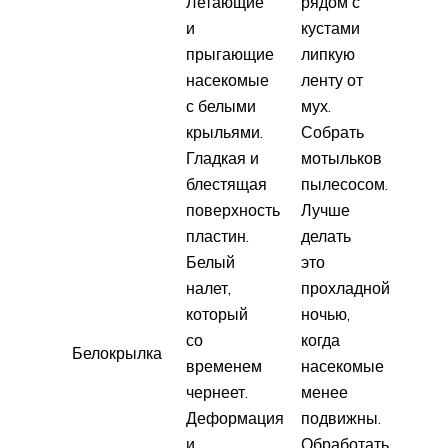
Летающие
рядом с
и
кустами
прыгающие
липкую
насекомые
ленту от
с белыми
мух.
крыльями.
Собрать
Гладкая и
мотыльков
блестящая
пылесосом.
поверхность
Лучше
пластин.
делать
Белый
это
налет,
прохладной
который
ночью,
со
когда
Белокрылка
временем
насекомые
чернеет.
менее
Деформация
подвижны.
и
Обработать