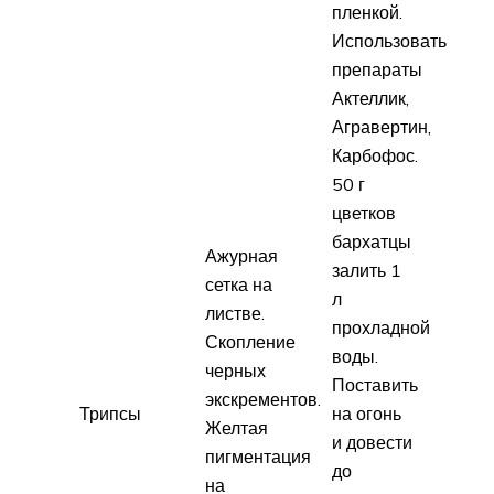
пленкой.
Использовать
препараты
Актеллик,
Агравертин,
Карбофос.
50 г
цветков
бархатцы
Ажурная
залить 1
сетка на
л
листве.
прохладной
Скопление
воды.
черных
Поставить
экскрементов.
Трипсы
на огонь
Желтая
и довести
пигментация
до
на