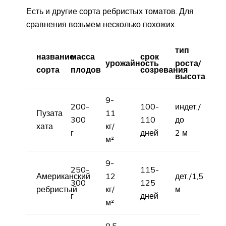
Есть и другие сорта ребристых томатов. Для
сравнения возьмем несколько похожих.
тип
название
масса
срок
урожайность
роста/
сорта
плодов
созревания
высота
9-
200-
100-
индет./
Пузата
11
300
110
до
хата
кг/
г
дней
2 м
м²
9-
250-
115-
Американский
12
дет./1,5
300
125
ребристый
кг/
м
г
дней
м²
8,5-