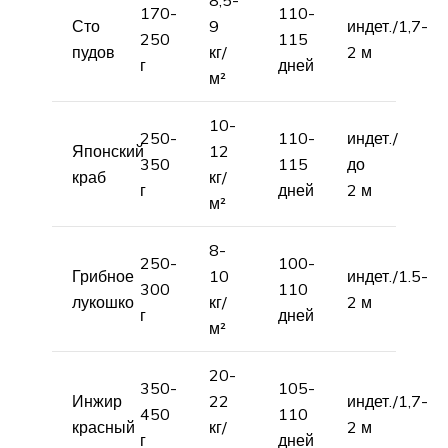
170-
110-
Сто
9
индет./1,7-
250
115
пудов
кг/
2 м
г
дней
м²
10-
250-
110-
индет./
Японский
12
350
115
до
краб
кг/
г
дней
2 м
м²
8-
250-
100-
Грибное
10
индет./1.5-
300
110
лукошко
кг/
2 м
г
дней
м²
20-
350-
105-
Инжир
22
индет./1,7-
450
110
красный
кг/
2 м
г
дней