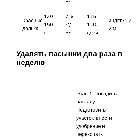
м²
120-
7-8
115-
Красные
индет./1,7-
150
кг/
120
дольки
2 м
г
м²
дней
Удалять пасынки два раза в
неделю
Этап 1. Посадить
рассаду
Подготовить
участок: внести
удобрение и
перекопать.