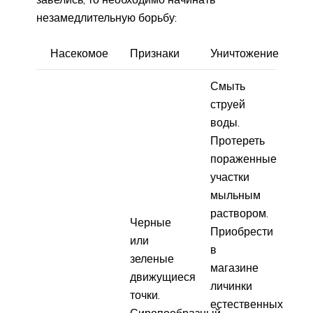
незамедлительную борьбу:
Насекомое
Признаки
Уничтожение
Смыть
струей
воды.
Протереть
пораженные
участки
мыльным
раствором.
Черные
Приобрести
или
в
зеленые
магазине
движущиеся
личинки
точки.
естественных
Сиропообразный