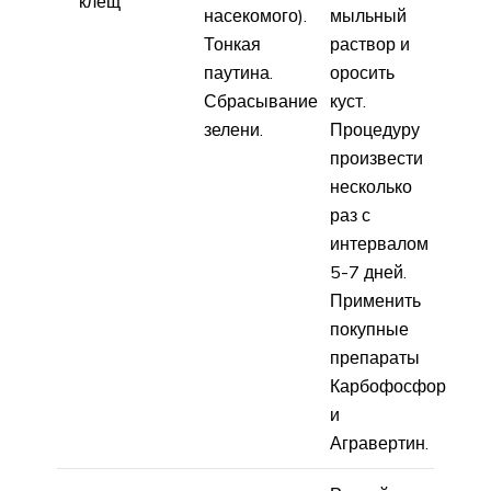
клещ
насекомого).
мыльный
Тонкая
раствор и
паутина.
оросить
Сбрасывание
куст.
зелени.
Процедуру
произвести
несколько
раз с
интервалом
5-7 дней.
Применить
покупные
препараты
Карбофосфор
и
Агравертин.