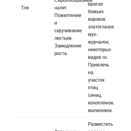
врагов:
Тля
налет.
божьих
Пожелтение
коровок,
и
златоглазок,
скручивание
мух-
листьев.
журчалок,
Замедление
некоторых
роста.
видов ос.
Привлечь
на
участок
птиц:
синиц,
коноплянок,
малиновок.
Разместить