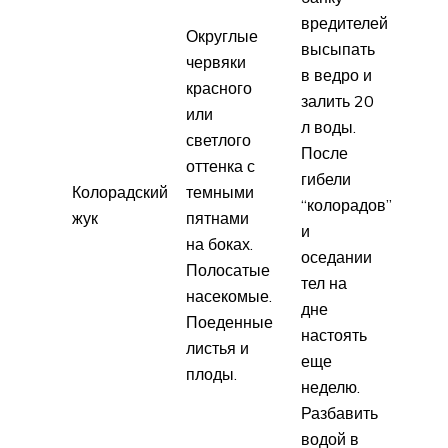
вредителей
Округлые
высыпать
червяки
в ведро и
красного
залить 20
или
л воды.
светлого
После
оттенка с
гибели
Колорадский
темными
“колорадов”
жук
пятнами
и
на боках.
оседании
Полосатые
тел на
насекомые.
дне
Поеденные
настоять
листья и
еще
плоды.
неделю.
Разбавить
водой в