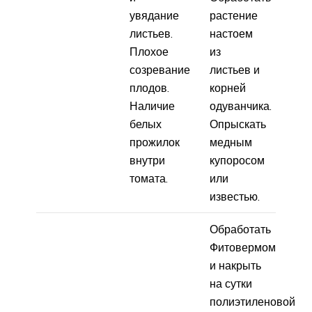
увядание
растение
листьев.
настоем
Плохое
из
созревание
листьев и
плодов.
корней
Наличие
одуванчика.
белых
Опрыскать
прожилок
медным
внутри
купоросом
томата.
или
известью.
Обработать
Фитовермом
и накрыть
на сутки
полиэтиленовой