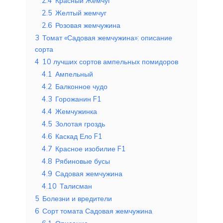
2.4
Красный Жемчуг
2.5
Желтый жемчуг
2.6
Розовая жемчужина
3
Томат «Садовая жемчужина»: описание
сорта
4
10 лучших сортов ампельных помидоров
4.1
Ампельный
4.2
Балконное чудо
4.3
Горожанин F1
4.4
Жемчужинка
4.5
Золотая гроздь
4.6
Каскад Ело F1
4.7
Красное изобилие F1
4.8
Рябиновые бусы
4.9
Садовая жемчужина
4.10
Талисман
5
Болезни и вредители
6
Сорт томата Садовая жемчужина