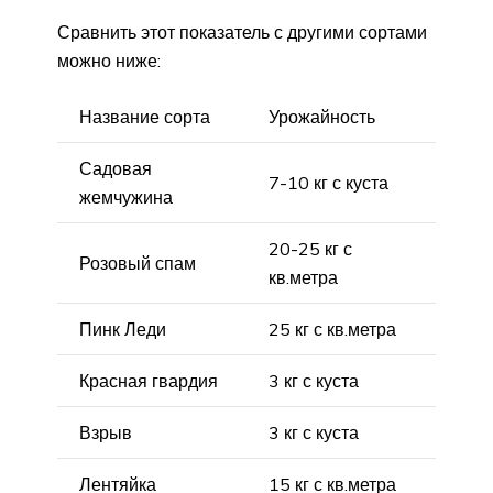
Сравнить этот показатель с другими сортами
можно ниже:
Название сорта
Урожайность
Садовая
7-10 кг с куста
жемчужина
20-25 кг с
Розовый спам
кв.метра
Пинк Леди
25 кг с кв.метра
Красная гвардия
3 кг с куста
Взрыв
3 кг с куста
Лентяйка
15 кг с кв.метра