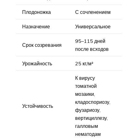
Плодоножка
С сочленением
Назначение
Универсальное
95–115 дней
Срок созревания
после всходов
Урожайность
25 кг/м²
К вирусу
томатной
мозаики,
кладоспориозу,
Устойчивость
фузариозу,
вертициллезу,
галловым
нематодам