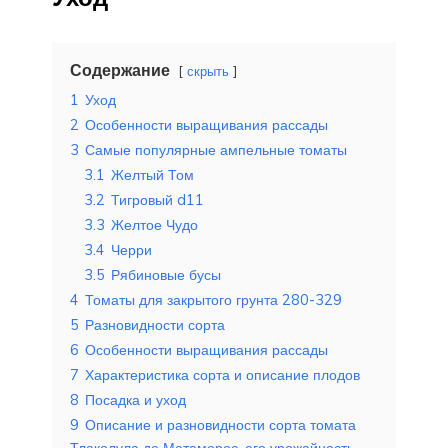
Содержание
скрыть
1
Уход
2
Особенности выращивания рассады
3
Самые популярные ампельные томаты
3.1
Желтый Том
3.2
Тигровый d11
3.3
Желтое Чудо
3.4
Черри
3.5
Рябиновые бусы
4
Томаты для закрытого грунта 280-329
5
Разновидности сорта
6
Особенности выращивания рассады
7
Характеристика сорта и описание плодов
8
Посадка и уход
9
Описание и разновидности сорта томата
Тлаколула де Матаморос, его урожайность