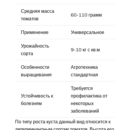
Средняя масса
60-110 грамм
томатов
Применение
Универсальное
Урожайность
9-10 кг с кв.м
сорта
Особенности
Агротехника
выращивания
стандартная
Требуется
Устойчивость к
профилактика от
болезням
некоторых
заболеваний
По типу роста куста данный вид относится к
детерминантным сортам томатов. Высота его