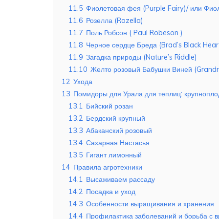
11.5
Фиолетовая фея (Purple Fairy)/ или Фи
11.6
Розелла (Rozella)
11.7
Поль Робсон ( Paul Robeson )
11.8
Черное сердце Бреда (Brad’s Black Hear
11.9
Загадка природы (Nature’s Riddle)
11.10
Желто розовый Бабушки Виней (Grandma
12
Ухода
13
Помидоры для Урала для теплиц: крупнопл
13.1
Бийский розан
13.2
Бердский крупный
13.3
Абаканский розовый
13.4
Сахарная Настасья
13.5
Гигант лимонный
14
Правила агротехники
14.1
Высаживаем рассаду
14.2
Посадка и уход
14.3
Особенности выращивания и хранения
14.4
Профилактика заболеваний и борьба с 