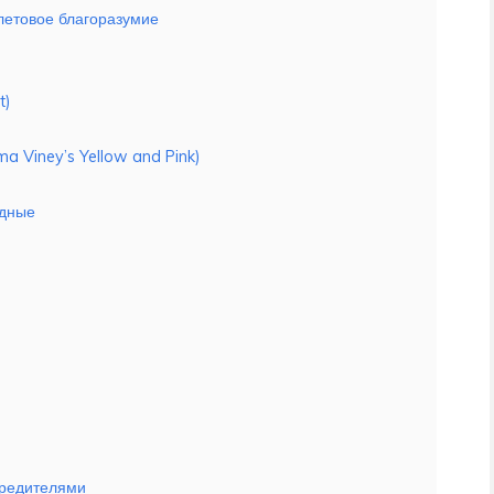
олетовое благоразумие
t)
 Viney’s Yellow and Pink)
одные
вредителями