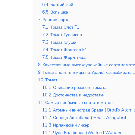
6.4
Балтийский
6.5
Вспышка
7
Ранние сорта
7.1
Томат Слот F1
7.2
Томат Гулливер
7.3
Томат Клуша
7.4
Томат Жонглер F1
7.5
Томат Жар-птица
8
Качественные высокоурожайные сорта томато
9
Томаты для теплицы на Урале: как выбирать 
10
Томат
10.1
Описание розового томата
10.2
Достоинства и недостатки
11
Самые необычные сорта томатов
11.1
Атомный виноград Брэда ( Brad’s Atomic
11.2
Сердце Ашхабада ( Heart Ashgabat )
11.3
Ирландский ликер
11.4
Чудо Волфорда (Wolford Wonder)