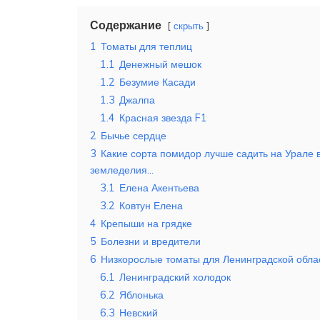
Содержание
скрыть
1
Томаты для теплиц
1.1
Денежный мешок
1.2
Безумие Касади
1.3
Джалпа
1.4
Красная звезда F1
2
Бычье сердце
3
Какие сорта помидор лучше садить на Урале в
земледелия…
3.1
Елена Акентьева
3.2
Ковтун Елена
4
Крепыши на грядке
5
Болезни и вредители
6
Низкорослые томаты для Ленинградской обла
6.1
Ленинградский холодок
6.2
Яблонька
6.3
Невский