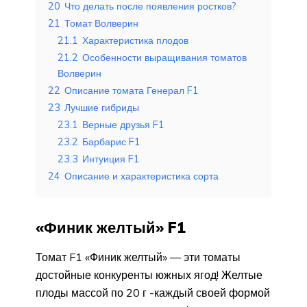
20
Что делать после появления ростков?
21
Томат Волверин
21.1
Характеристика плодов
21.2
Особенности выращивания томатов
Волверин
22
Описание томата Генерал F1
23
Лучшие гибриды
23.1
Верные друзья F1
23.2
Барбарис F1
23.3
Интуиция F1
24
Описание и характеристика сорта
«Финик желтый» F1
Томат F1 «Финик желтый» — эти томаты
достойные конкуренты южных ягод! Желтые
плоды массой по 20 г -каждый своей формой