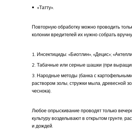
«Татту».
Повторную обработку можно проводить тольк
колонии вредителей их нужно собрать вручн
Инсектициды: «Биотлин», «Децис»; «Актеллик
Табачные или серные шашки (при выращив
Народные методы (банка с картофельными 
раствором золы, стружки мыла, древесной з
чеснока).
Любое опрыскивание проводят только вечеро
культуру возделывают в открытом грунте, ра
и дождей.