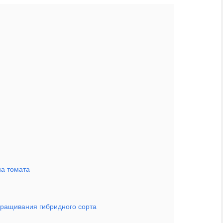
на томата
ыращивания гибридного сорта