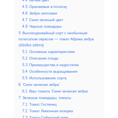
4.5
Оранжевые в полоску
4.6
Зебра хипповая
4.7
Сине-зеленый цвет
4.8
Черные помидоры
5
Высокоурожайный сорт с необычным
полосатым окрасом — томат Абрика зебра
(Abrika zebra)
5.1
Основные характеристики
5.2
Описание плода
5.3
Преимущества и недостатки
5.4
Особенности выращивания
5.5
Использование сорта
6
‘Сине-зеленая зебра’
6.1
Вкус томата ‘Сине-зеленая зебра’
7
Зеленые помидоры, томаты
7.1
Томат Гостинец
7.2
Томат Лимонная искорка
7.3
Томат Сибирский киви