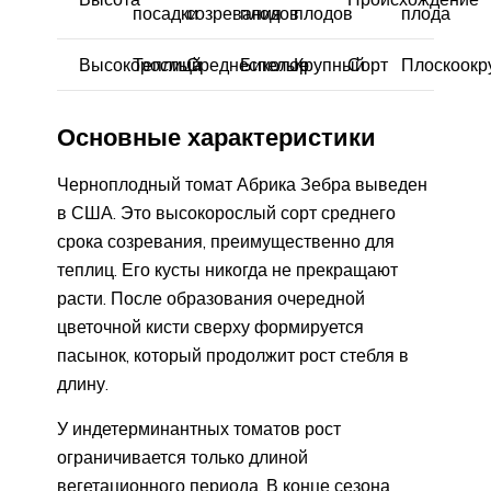
посадки
созревания
плодов
плодов
плода
Высокорослый
Теплица
Среднеспелые
Биколор
Крупный
Сорт
Плоскоокр
Основные характеристики
Черноплодный томат Абрика Зебра выведен
в США. Это высокорослый сорт среднего
срока созревания, преимущественно для
теплиц. Его кусты никогда не прекращают
расти. После образования очередной
цветочной кисти сверху формируется
пасынок, который продолжит рост стебля в
длину.
У индетерминантных томатов рост
ограничивается только длиной
вегетационного периода. В конце сезона