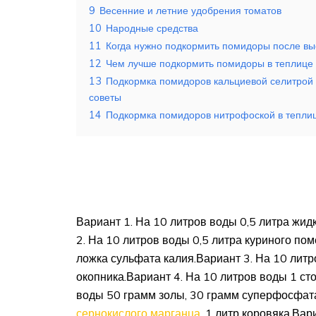
9
Весенние и летние удобрения томатов
10
Народные средства
11
Когда нужно подкормить помидоры после выс
12
Чем лучше подкормить помидоры в теплице
13
Подкормка помидоров кальциевой селитрой в
советы
14
Подкормка помидоров нитрофоской в теплице
Вариант 1. На 10 литров воды 0,5 литра жид
2. На 10 литров воды 0,5 литра куриного по
ложка сульфата калия.Вариант 3. На 10 литр
окопника.Вариант 4. На 10 литров воды 1 ст
воды 50 грамм золы, 30 грамм суперфосфата
сернокислого марганца
, 1 литр коровяка.Вар