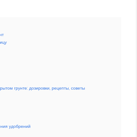
нт
лицу
ытом грунте: дозировки, рецепты, советы
сения удобрений