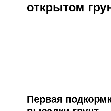
открытом гру
Первая подкормк
высадки грунт