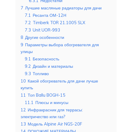
6.3.1
Недостатки
7
Лучшие масляные радиаторы для дачи
7.1
Ресанта ОМ-12Н
7.2
Timberk TOR 21.1005 SLX
7.3
Unit UOR-993
8
Другие особенности
9
Параметры выбора обогревателя для
улицы
9.1
Безопасность
9.2
Дизайн и материалы
9.3
Топливо
10
Какой обогреватель для дачи лучше
купить
11
Топ Ballu BOGH-15
11.1
Плюсы и минусы
12
Инфракрасник для террасы:
электричество или газ?
13
Модель Alpine Air NGS-20F
14
ПОХОЖИЕ МАТЕРИАЛЫ