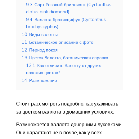
9.3
Сорт Розовый бриллиант (Cyrtanthus
elatus pink diamond)
9.4
Валлота брахисцифус (Cyrtanthus
brachyscyphus)
10
Виды валотты
11
Ботаническое описание с фото
12
Период покоя
13
Цветок Валотта, ботаническая справка
13.1
Как отличить Валотту от других
похожих цветов?
14
Размножение
Стоит рассмотреть подробно, как ухаживать
за цветком валлота в домашних условиях.
Размножается валлота дочерними луковками.
Они нарастают не в почве, как у всех