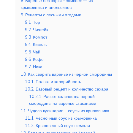
8
Варенье без варки – «живое» — из
крыжовника и апельсинов
9
Рецепты с лесными ягодами
9.1
Торт
9.2
Чизкейк
9.3
Компот
9.4
Кисель
9.5
Чай
9.6
Кофе
9.7
Ника
10
Как сварить варенье из черной смородины
10.1
Польза и калорийность
10.2
Базовый рецепт и количество сахара
10.2.1
Расчет количества черной
смородины на варенье стаканами
11
Чудеса кулинарии – соусы из крыжовника
11.1
Чесночный соус из крыжовника
11.2
Крыжовенный соус ткемали
12
Варенье из замороженной черной