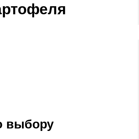
артофеля
о выбору