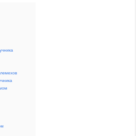
учника
 лемехов
учника
змом
ом