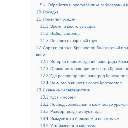
9.4
Обработка и профилактика заболеваний 
10
Посадка
11
Правила посадки
11.1
Время и место высадки
11.2
Выбор саженца
11.3
Посадка в открытый грунт
12
Сорт винограда Красностоп Золотовский или
вино
12.1
История происхождения винограда Крас
12.2
Описание характеристик сорта Красност
12.3
Где распространен виноград Красностоп
12.4
Немного о винах из сорта Красностоп
13
Внешние характеристики
13.1
Куст и побеги
13.2
Период созревания и количество урожая
13.3
Размер грозди и вкус ягоды
13.4
Иммунитет к болезням и насекомым
13.5
Устойчивость к морозам