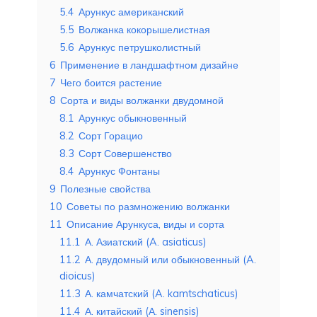
5.4
Арункус американский
5.5
Волжанка кокорышелистная
5.6
Арункус петрушколистный
6
Применение в ландшафтном дизайне
7
Чего боится растение
8
Сорта и виды волжанки двудомной
8.1
Арункус обыкновенный
8.2
Сорт Горацио
8.3
Сорт Совершенство
8.4
Арункус Фонтаны
9
Полезные свойства
10
Советы по размножению волжанки
11
Описание Арункуса, виды и сорта
11.1
А. Азиатский (A. asiaticus)
11.2
А. двудомный или обыкновенный (A.
dioicus)
11.3
А. камчатский (A. kamtschaticus)
11.4
А. китайский (А. sinensis)