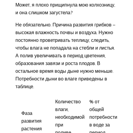
Может, я плохо прищипнула мою колхозницу,
и она слишком загустела?
Не обязательно. Причина развития грибков –
высокая влажность почвы и воздуха. Нужно
постоянно проветривать теплицу, следить,
чтобы влага не попадала на стебли и листья.
А полив увеличивать в период цветения,
образования завязи и роста плодов. В
остальное время воды дыне нужно меньше.
Потребности дыни во влаге приведены в
таблице.
Количество
% от
влаги,
общей
Фаза
необходимой
потребности
развития
при
в воде за
растения
поливе
период