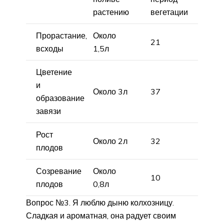
растению
вегетации
Прорастание,
Около
21
всходы
1,5л
Цветение
и
Около 3л
37
образование
завязи
Рост
Около 2л
32
плодов
Созревание
Около
10
плодов
0,8л
Вопрос №3. Я люблю дыню колхозницу.
Сладкая и ароматная, она радует своим