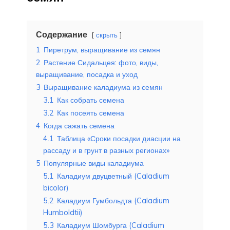
Содержание
скрыть
1
Пиретрум, выращивание из семян
2
Растение Сидальцея: фото, виды,
выращивание, посадка и уход
3
Выращивание каладиума из семян
3.1
Как собрать семена
3.2
Как посеять семена
4
Когда сажать семена
4.1
Таблица «Сроки посадки диасции на
рассаду и в грунт в разных регионах»
5
Популярные виды каладиума
5.1
Каладиум двуцветный (Caladium
bicolor)
5.2
Каладиум Гумбольдта (Caladium
Humboldtii)
5.3
Каладиум Шомбурга (Caladium