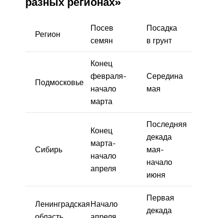
разных регионах»
Посев
Посадка
Регион
семян
в грунт
Конец
февраля-
Середина
Подмосковье
начало
мая
марта
Последняя
Конец
декада
марта-
Сибирь
мая-
начало
начало
апреля
июня
Первая
Ленинградская
Начало
декада
область
апреля