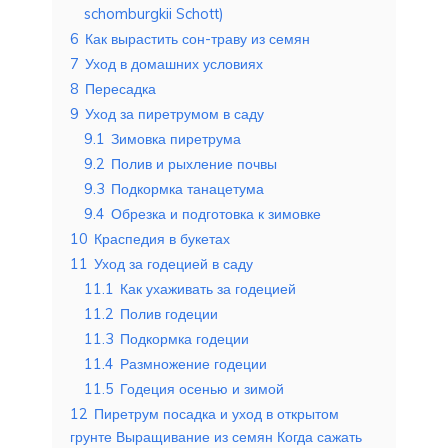
schomburgkii Schott)
6
Как вырастить сон-траву из семян
7
Уход в домашних условиях
8
Пересадка
9
Уход за пиретрумом в саду
9.1
Зимовка пиретрума
9.2
Полив и рыхление почвы
9.3
Подкормка танацетума
9.4
Обрезка и подготовка к зимовке
10
Краспедия в букетах
11
Уход за годецией в саду
11.1
Как ухаживать за годецией
11.2
Полив годеции
11.3
Подкормка годеции
11.4
Размножение годеции
11.5
Годеция осенью и зимой
12
Пиретрум посадка и уход в открытом
грунте Выращивание из семян Когда сажать