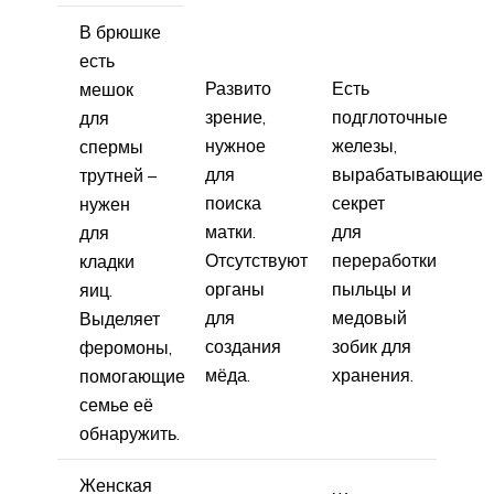
В брюшке
есть
Развито
Есть
мешок
зрение,
подглоточные
для
нужное
железы,
спермы
для
вырабатывающие
трутней –
поиска
секрет
нужен
матки.
для
для
Отсутствуют
переработки
кладки
органы
пыльцы и
яиц.
для
медовый
Выделяет
создания
зобик для
феромоны,
мёда.
хранения.
помогающие
семье её
обнаружить.
Женская