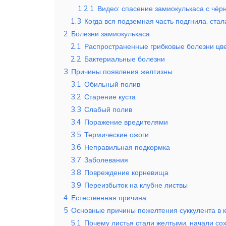
1.2.1
Видео: спасение замиокулькаса с чё
1.3
Когда вся подземная часть подгнила, стал
2
Болезни замиокулькаса
2.1
Распространенные грибковые болезни цв
2.2
Бактериальные болезни
3
Причины появления желтизны
3.1
Обильный полив
3.2
Старение куста
3.3
Слабый полив
3.4
Поражение вредителями
3.5
Термические ожоги
3.6
Неправильная подкормка
3.7
Заболевания
3.8
Повреждение корневища
3.9
Переизбыток на клубне листвы
4
Естественная причина
5
Основные причины пожелтения суккулента в 
5.1
Почему листья стали желтыми, начали сох