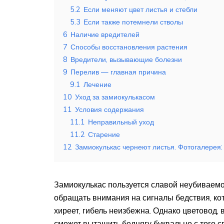
5.2
Если меняют цвет листья и стебли
5.3
Если также потемнели стволы
6
Наличие вредителей
7
Способы восстановления растения
8
Вредители, вызывающие болезни
9
Перелив — главная причина
9.1
Лечение
10
Уход за замиокулькасом
11
Условия содержания
11.1
Неправильный уход
11.2
Старение
12
Замиокулькас чернеют листья. Фотогалерея:
Замиокулькас пользуется славой неубиваемог
обращать внимания на сигналы бедствия, кот
хиреет, гибель неизбежна. Однако цветовод,
сможет вытащить беднягу буквально с того св