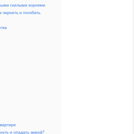
рными гнилыми корнями
а чернеть и погибать
етка
квартире
нуть и опадать зимой?