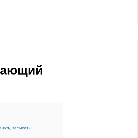
ибающий
януть, засыхать