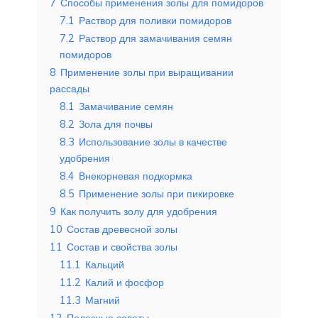
7
Способы применения золы для помидоров
7.1
Раствор для поливки помидоров
7.2
Раствор для замачивания семян
помидоров
8
Применение золы при выращивании
рассады
8.1
Замачивание семян
8.2
Зола для почвы
8.3
Использование золы в качестве
удобрения
8.4
Внекорневая подкормка
8.5
Применение золы при пикировке
9
Как получить золу для удобрения
10
Состав древесной золы
11
Состав и свойства золы
11.1
Кальций
11.2
Калий и фосфор
11.3
Магний
12
Полезные советы