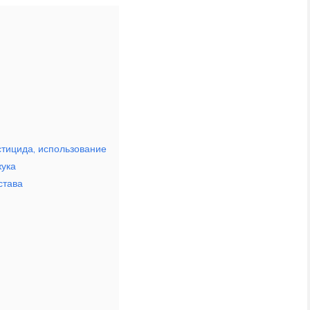
стицида, использование
жука
става