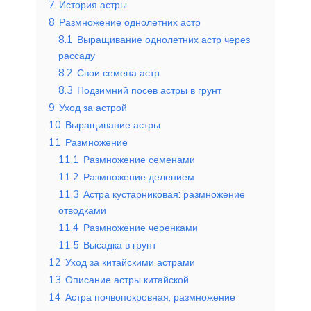
7
История астры
8
Размножение однолетних астр
8.1
Выращивание однолетних астр через
рассаду
8.2
Свои семена астр
8.3
Подзимний посев астры в грунт
9
Уход за астрой
10
Выращивание астры
11
Размножение
11.1
Размножение семенами
11.2
Размножение делением
11.3
Астра кустарниковая: размножение
отводками
11.4
Размножение черенками
11.5
Высадка в грунт
12
Уход за китайскими астрами
13
Описание астры китайской
14
Астра почвопокровная, размножение