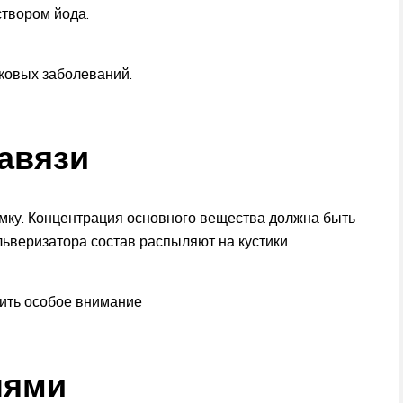
створом йода.
ковых заболеваний.
авязи
мку. Концентрация основного вещества должна быть
льверизатора состав распыляют на кустики
лить особое внимание
лями