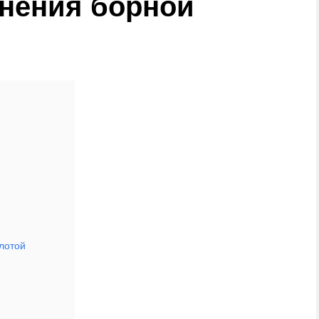
нения борной
лотой