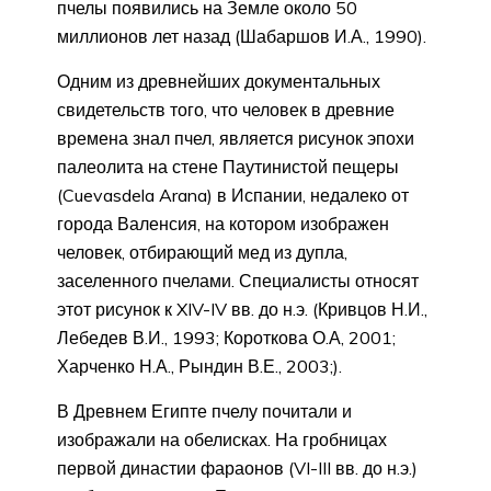
пчелы появились на Земле около 50
миллионов лет назад (Шабаршов И.А., 1990).
Одним из древнейших документальных
свидетельств того, что человек в древние
времена знал пчел, является рисунок эпохи
палеолита на стене Паутинистой пещеры
(Cuevasdela Arana) в Испании, недалеко от
города Валенсия, на котором изображен
человек, отбирающий мед из дупла,
заселенного пчелами. Специалисты относят
этот рисунок к XIV-IV вв. до н.э. (Кривцов Н.И.,
Лебедев В.И., 1993; Короткова О.А, 2001;
Харченко Н.А., Рындин В.Е., 2003;).
В Древнем Египте пчелу почитали и
изображали на обелисках. На гробницах
первой династии фараонов (VI-III вв. до н.э.)