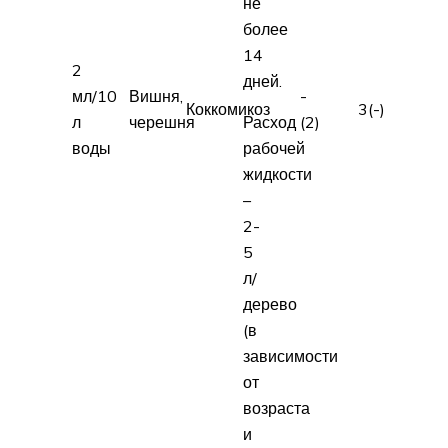
не
более
14
2
дней.
мл/10
Вишня,
-
Коккомикоз
3(-)
л
черешня
Расход
(2)
воды
рабочей
жидкости
–
2-
5
л/
дерево
(в
зависимости
от
возраста
и