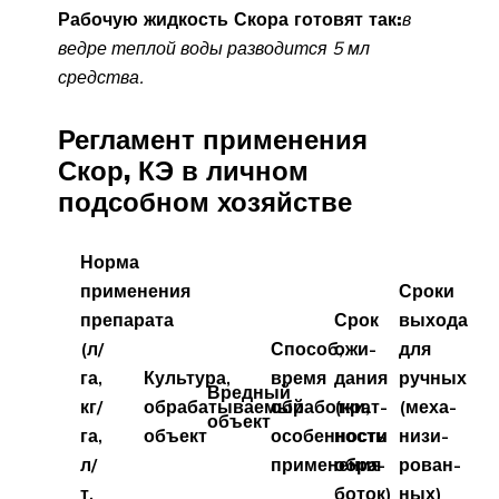
Рабочую жидкость Скора готовят так:
в
ведре теплой воды разводится 5 мл
средства.
Регламент применения
Скор, КЭ в личном
подсобном хозяйстве
Норма
применения
Сроки
препарата
Срок
выхода
(л/
Способ,
ожи-
для
га,
Культура,
время
дания
ручных
Вредный
кг/
обрабатываемый
обработки,
(крат-
(меха-
объект
га,
объект
особенности
ность
низи-
л/
применения
обра-
рован-
т,
боток)
ных)