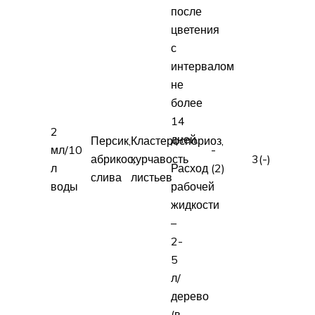
после
цветения
с
интервалом
не
более
14
2
дней.
Персик,
Кластероспориоз,
мл/10
-
абрикос,
курчавость
3(-)
л
Расход
(2)
слива
листьев
воды
рабочей
жидкости
–
2-
5
л/
дерево
(в