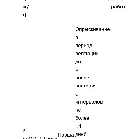
кг/
работ
т)
Опрыскивание
в
период
вегетации
до
и
после
цветения
с
интервалом
не
более
14
2
дней.
Парша,
мл/10
Яблоня,