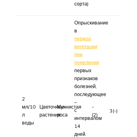
сорта)
Опрыскивание
в
период
вегетации
при
появлении
первых
признаков
болезней,
последующее
2
–
мл/10
Цветочные
Мучнистая
-
с
3(-)
л
растения
роса
(2)
интервалом
воды
14
дней.