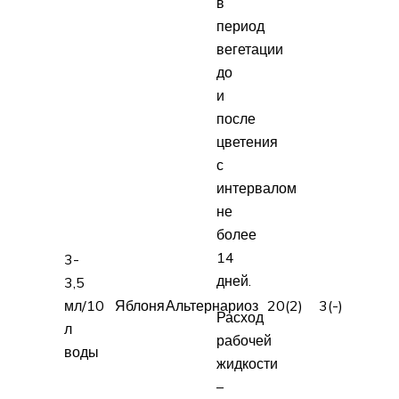
в
период
вегетации
до
и
после
цветения
с
интервалом
не
более
14
3-
дней.
3,5
мл/10
Яблоня
Альтернариоз
20(2)
3(-)
Расход
л
рабочей
воды
жидкости
–