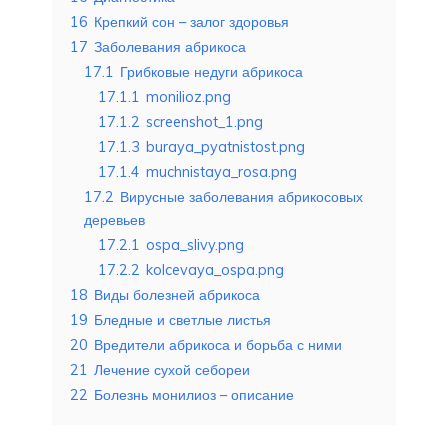
16
Крепкий сон – залог здоровья
17
Заболевания абрикоса
17.1
Грибковые недуги абрикоса
17.1.1
monilioz.png
17.1.2
screenshot_1.png
17.1.3
buraya_pyatnistost.png
17.1.4
muchnistaya_rosa.png
17.2
Вирусные заболевания абрикосовых
деревьев
17.2.1
ospa_slivy.png
17.2.2
kolcevaya_ospa.png
18
Виды болезней абрикоса
19
Бледные и светлые листья
20
Вредители абрикоса и борьба с ними
21
Лечение сухой себореи
22
Болезнь монилиоз – описание