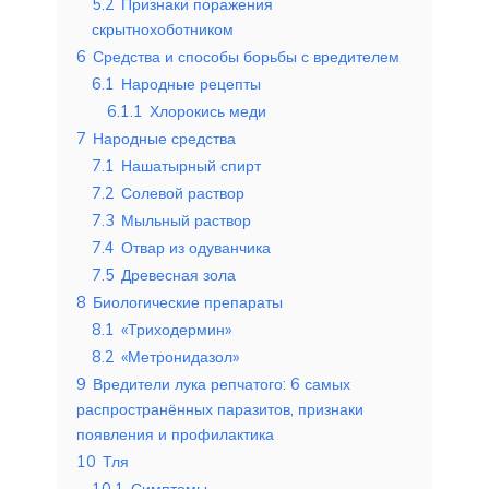
5.2
Признаки поражения
скрытнохоботником
6
Средства и способы борьбы с вредителем
6.1
Народные рецепты
6.1.1
Хлорокись меди
7
Народные средства
7.1
Нашатырный спирт
7.2
Солевой раствор
7.3
Мыльный раствор
7.4
Отвар из одуванчика
7.5
Древесная зола
8
Биологические препараты
8.1
«Триходермин»
8.2
«Метронидазол»
9
Вредители лука репчатого: 6 самых
распространённых паразитов, признаки
появления и профилактика
10
Тля
10.1
Симптомы