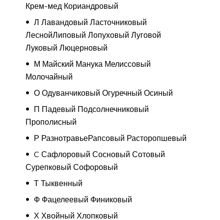
Крем-мед Кориандровый
Л Лавандовый Ласточниковый
ЛеснойЛиповый Лопуховый Луговой
Луковый Люцерновый
М Майский Манука Мелиссовый
Молочайный
О Одуванчиковый Огуречный Осиный
П Падевый Подсолнечниковый
Прополисный
Р РазнотравьеРапсовый Расторопшевый
C Сафлоровый Сосновый Сотовый
Сурепковый Софоровый
Т Тыквенный
Ф Фацелеевый Финиковый
Х Хвойный Хлопковый