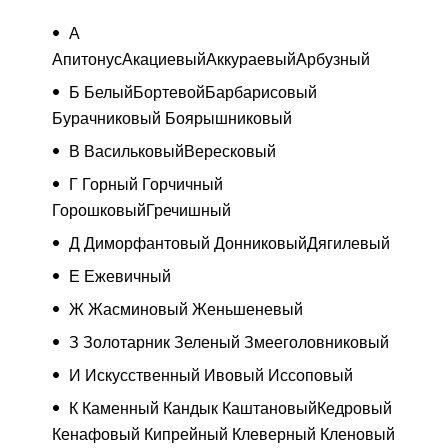
А
АпитонусАкациевыйАккураевыйАрбузный
Б БелыйБортевойБарбарисовый
Бурачниковый Боярышниковый
В ВасильковыйВересковый
Г Горный Горчичный
ГорошковыйГречишный
Д Диморфантовый ДонниковыйДягилевый
Е Ежевичный
Ж Жасминовый Женьшеневый
З Золотарник Зеленый Змееголовниковый
И Искусственный Ивовый Иссоповый
К Каменный Кандык КаштановыйКедровый
Кенафовый Кипрейный Клеверный Кленовый