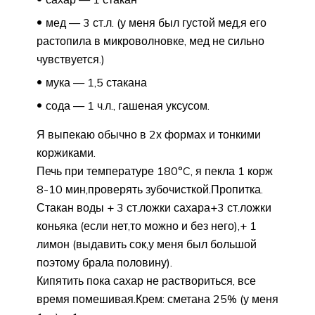
мед — 3 ст.л. (у меня был густой мед,я его
растопила в микроволновке, мед не сильно
чувствуется.)
мука — 1,5 стакана
сода — 1 ч.л., гашеная уксусом.
Я выпекаю обычно в 2х формах и тонкими
коржиками.
Печь при температуре 180°C, я пекла 1 корж
8-10 мин,проверять зубочисткой.Пропитка.
Стакан воды + 3 ст.ложки сахара+3 ст.ложки
коньяка (если нет,то можно и без него),+ 1
лимон (выдавить сок,у меня был большой
поэтому брала половину).
Кипятить пока сахар не раствориться, все
время помешивая.Крем: сметана 25% (у меня