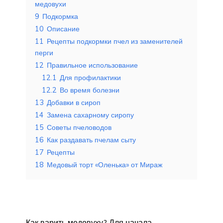
медовухи
9
Подкормка
10
Описание
11
Рецепты подкормки пчел из заменителей
перги
12
Правильное использование
12.1
Для профилактики
12.2
Во время болезни
13
Добавки в сироп
14
Замена сахарному сиропу
15
Советы пчеловодов
16
Как раздавать пчелам сыту
17
Рецепты
18
Медовый торт «Оленька» от Мираж
Как варить медовуху? Для начала