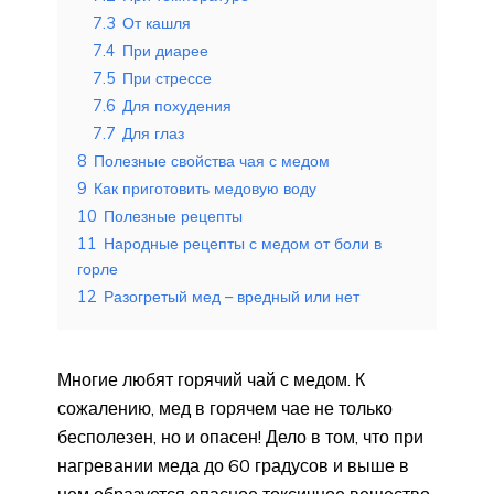
7.3
От кашля
7.4
При диарее
7.5
При стрессе
7.6
Для похудения
7.7
Для глаз
8
Полезные свойства чая с медом
9
Как приготовить медовую воду
10
Полезные рецепты
11
Народные рецепты с медом от боли в
горле
12
Разогретый мед – вредный или нет
Многие любят горячий чай с медом. К
сожалению, мед в горячем чае не только
бесполезен, но и опасен! Дело в том, что при
нагревании меда до 60 градусов и выше в
нем образуется опасное токсичное вещество