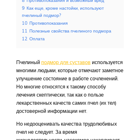
8
Противопоказания и возможный вред
9
Как еще, кроме настойки, используют
пчелиный подмор?
10
Противопоказания
11
Полезные свойства пчелиного подмора
12
Оплата
Пчелиный
подмор для суставов
используется
многими людьми, которые отмечают заметное
улучшение состояние в работе сочленений.
Но многие относятся к такому способу
лечения скептически, так как о пользе
лекарственных качеств самих пчел (их тел)
достоверной информации нет.
Но недооценивать качества трудолюбивых
пчел не следует. За время
жизнедеятельности, насекомое накапливает