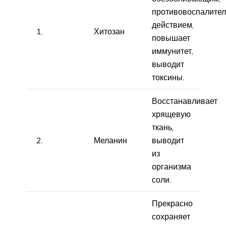
противовоспалите
действием,
1.
Хитозан
повышает
иммунитет,
выводит
токсины.
Восстанавливает
хрящевую
ткань,
2.
Меланин
выводит
из
организма
соли.
Прекрасно
сохраняет