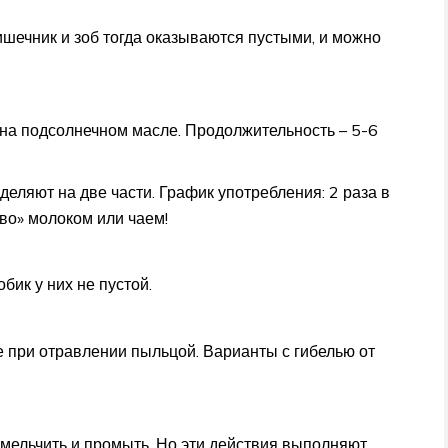
Кишечник и зоб тогда оказываются пустыми, и можно
на подсолнечном масле. Продолжительность – 5-6
еляют на две части. График употребления: 2 раза в
тво» молоком или чаем!
бик у них не пустой.
же при отравлении пыльцой. Варианты с гибелью от
змельчить и промыть. Но эти действия выполняют