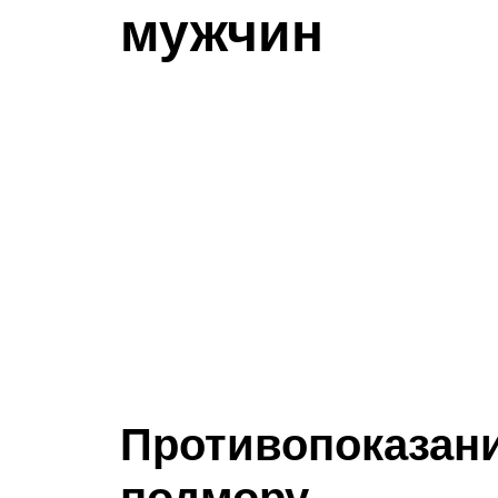
мужчин
Противопоказани
подмору