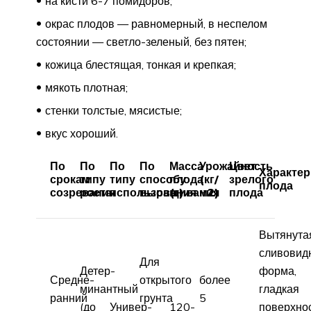
на кисти 6-7 помидоров;
окрас плодов — равномерный, в неспелом
состоянии — светло-зеленый, без пятен;
кожица блестящая, тонкая и крепкая;
мякоть плотная;
стенки толстые, мясистые;
вкус хороший.
По
По
По
По
Масса
Урожайность
Цвет
Характер
срокам
типу
типу
способу
плода
(кг/
зрелого
плода
созревания
роста
использования
выращивания
(г)
м2)
плода
Вытянута
сливовид
Для
Детер-
форма,
Средне-
открытого
более
минантный
гладкая
ранний
грунта
5
(до
Универ-
120-
поверхнос