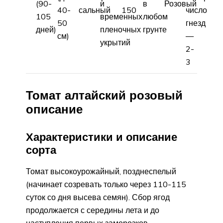
(90-
и
в
Розовый
40-
сальный
150
число
105
временных
любом
50
гнезд
дней)
пленочных
грунте
см)
—
укрытий
2-
3
Томат алтайский розовый
описание
Характеристики и описание
сорта
Томат высокоурожайный, позднеспелый
(начинает созревать только через 110-115
суток со дня высева семян). Сбор ягод
продолжается с середины лета и до
наступления первых заморозков.