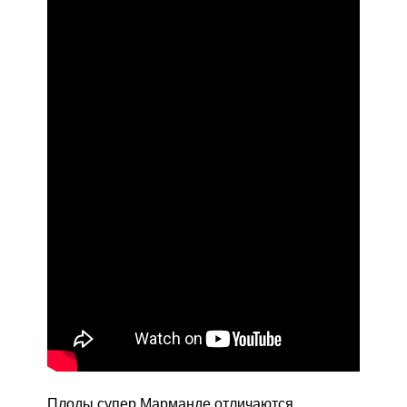
Плоды супер Марманде отличаются