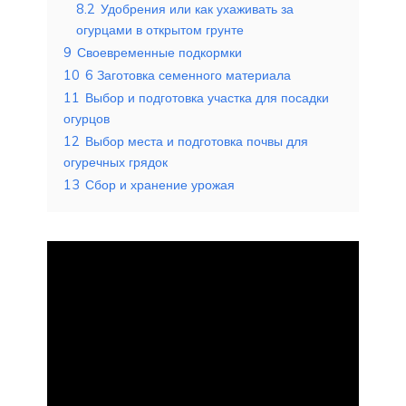
8.2
Удобрения или как ухаживать за
огурцами в открытом грунте
9
Своевременные подкормки
10
6 Заготовка семенного материала
11
Выбор и подготовка участка для посадки
огурцов
12
Выбор места и подготовка почвы для
огуречных грядок
13
Сбор и хранение урожая