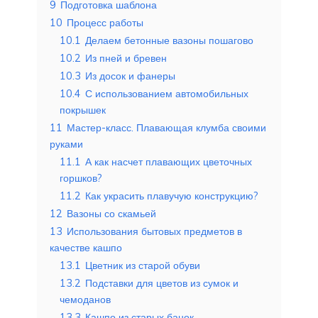
9
Подготовка шаблона
10
Процесс работы
10.1
Делаем бетонные вазоны пошагово
10.2
Из пней и бревен
10.3
Из досок и фанеры
10.4
С использованием автомобильных
покрышек
11
Мастер-класс. Плавающая клумба своими
руками
11.1
А как насчет плавающих цветочных
горшков?
11.2
Как украсить плавучую конструкцию?
12
Вазоны со скамьей
13
Использования бытовых предметов в
качестве кашпо
13.1
Цветник из старой обуви
13.2
Подставки для цветов из сумок и
чемоданов
13.3
Кашпо из старых банок