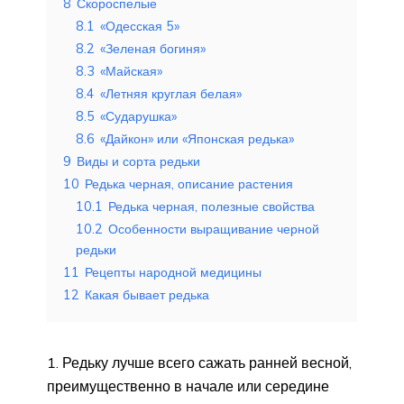
8
Скороспелые
8.1
«Одесская 5»
8.2
«Зеленая богиня»
8.3
«Майская»
8.4
«Летняя круглая белая»
8.5
«Сударушка»
8.6
«Дайкон» или «Японская редька»
9
Виды и сорта редьки
10
Редька черная, описание растения
10.1
Редька черная, полезные свойства
10.2
Особенности выращивание черной
редьки
11
Рецепты народной медицины
12
Какая бывает редька
Редьку лучше всего сажать ранней весной,
преимущественно в начале или середине