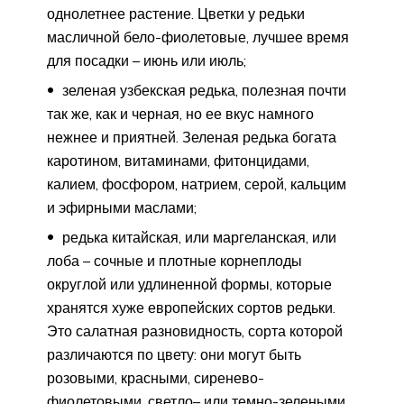
однолетнее растение. Цветки у редьки
масличной бело-фиолетовые, лучшее время
для посадки – июнь или июль;
зеленая узбекская редька, полезная почти
так же, как и черная, но ее вкус намного
нежнее и приятней. Зеленая редька богата
каротином, витаминами, фитонцидами,
калием, фосфором, натрием, серой, кальцим
и эфирными маслами;
редька китайская, или маргеланская, или
лоба – сочные и плотные корнеплоды
округлой или удлиненной формы, которые
хранятся хуже европейских сортов редьки.
Это салатная разновидность, сорта которой
различаются по цвету: они могут быть
розовыми, красными, сиренево-
фиолетовыми, светло– или темно-зелеными,