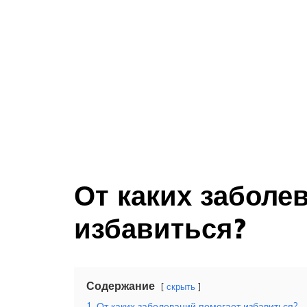
От каких заболе
избавиться?
Содержание
скрыть
1
От каких заболеваний помогает избавиться?