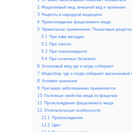
2
Фацелиевый мед: внешний вид и хранение
3
Рецепты в народной медицине
4
Происхождение фацелиевого меда
5
Правильное применение. Пошаговые рецепт
5.1
При язве желудка:
5.2
При ожогах:
5.3
При пиелонефрите:
5.4
При почечных болезнях:
6
Хлопковый мёд где и когда собирают
7
Медосбор: где и когда собирают васильковый
8
Условия хранения
9
При каких заболеваниях применяется
10
Полезные свойства меда из фацелии
11
Происхождение фацелиевого меда
12
Отличительные особенности
12.1
Происхождение
12.2
Цвет