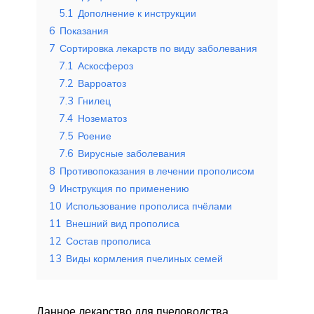
5.1
Дополнение к инструкции
6
Показания
7
Сортировка лекарств по виду заболевания
7.1
Аскосфероз
7.2
Варроатоз
7.3
Гнилец
7.4
Нозематоз
7.5
Роение
7.6
Вирусные заболевания
8
Противопоказания в лечении прополисом
9
Инструкция по применению
10
Использование прополиса пчёлами
11
Внешний вид прополиса
12
Состав прополиса
13
Виды кормления пчелиных семей
Данное лекарство для пчеловодства