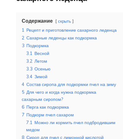
Содержание
скрыть
1
Рецепт и приготовление сахарного леденца
2
Сахарные леденцы как подкормка
3
Подкормка
3.1
Весной
3.2
Летом
3.3
Осенью
3.4
Зимой
4
Состав сиропа для подкормки пчел на зиму
5
Для чего и когда нужна подкормка
сахарным сиропом?
6
Перга как подкормка
7
Подкорм пчел сахаром
7.1
Можно ли кормить пчел подбродившим
медом
8
Сироп для пчел с лимонной кислотой